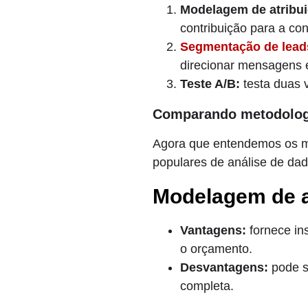
Modelagem de atribui
contribuição para a co
Segmentação de lead
direcionar mensagens e
Teste A/B:
testa duas 
Comparando metodologia
Agora que entendemos os m
populares de análise de dado
Modelagem de a
Vantagens:
fornece in
o orçamento.
Desvantagens:
pode s
completa.