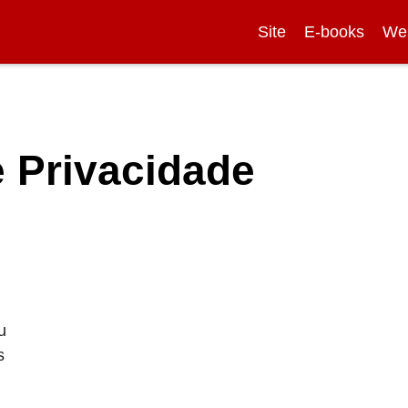
Site
E-books
We
e Privacidade
u
s