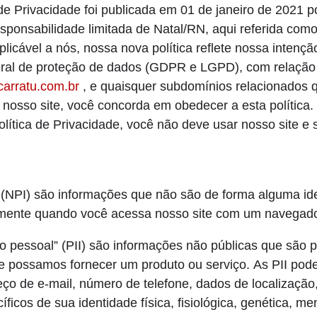
 de Privacidade foi publicada em 01 de janeiro de 2021 p
ponsabilidade limitada de Natal/RN, aqui referida como
licável a nós, nossa nova política reflete nossa intenç
ral de proteção de dados (GDPR e LGPD), com relação 
carratu.com.br
, e quaisquer subdomínios relacionados
osso site, você concorda em obedecer a esta política. S
ítica de Privacidade, você não deve usar nosso site e 
(NPI) são informações que não são de forma alguma iden
amente quando você acessa nosso site com um navegad
o pessoal” (PII) são informações não públicas que são pe
ue possamos fornecer um produto ou serviço. As PII pod
o de e-mail, número de telefone, dados de localização, 
ficos de sua identidade física, fisiológica, genética, me