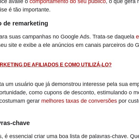
ocê avalie o
comportamento do seu público
, o que gera 
ise é tão importante.
o de remarketing
para suas campanhas no Google Ads. Trata-se daquela
e
seu site e exibe a ele anúncios em canais parceiros do 
RKETING DE AFILIADOS E COMO UTILIZÁ-LO?
ta um usuário que já demonstrou interesse pela sua emp
portunidade, como cupons de desconto, estimulando o 
 costumam gerar
melhores taxas de conversões
por cust
vras-chave
s, é essencial criar uma boa lista de palavras-chave. Qu