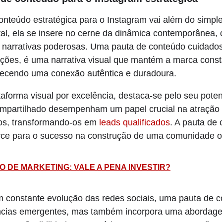
onteúdo estratégica para o Instagram vai além do simp
gital, ela se insere no cerne da dinâmica contemporâne
 narrativas poderosas. Uma pauta de conteúdo cuidado
ações, é uma narrativa visual que mantém a marca cons
lecendo uma conexão autêntica e duradoura.
forma visual por excelência, destaca-se pelo seu poten
ompartilhado desempenham um papel crucial na atração
os, transformando-os em
leads qualificados
. A pauta de
cerce para o sucesso na construção de uma comunidade on
 DE MARKETING: VALE A PENA INVESTIR?
m constante evolução das redes sociais, uma pauta de c
cias emergentes, mas também incorpora uma abordagem 