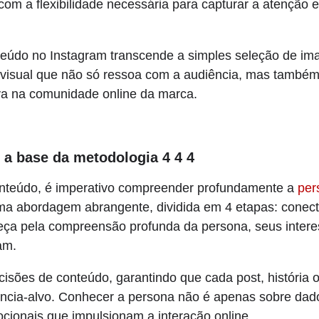
m a flexibilidade necessária para capturar a atenção 
eúdo no Instagram transcende a simples seleção de ima
a visual que não só ressoa com a audiência, mas também
tiva na comunidade online da marca.
a base da metodologia 4 4 4
onteúdo, é imperativo compreender profundamente a
per
ma abordagem abrangente, dividida em 4 etapas: conecta
eça pela compreensão profunda da persona, seus intere
am.
cisões de conteúdo, garantindo que cada post, história o
ncia-alvo. Conhecer a persona não é apenas sobre dad
cionais que impulsionam a interação online.