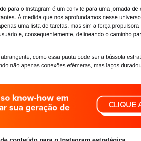
do para o Instagram é um convite para uma jornada de
pactantes. À medida que nos aprofundamos nesse univers
enas uma lista de tarefas, mas sim a força propulsora po
usuário e, consequentemente, delineando o caminho par
 abrangente, como essa pauta pode ser a bússola estrat
ando não apenas conexões efêmeras, mas laços duradour
 de conteúdo para o Instagram estratégica