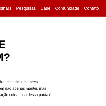
binars
Pesquisas
Case
Comunidade
Contato
E
M?
eira, mas sim uma peça
 em não apenas manter, mas
ração cuidadosa dessa pauta é