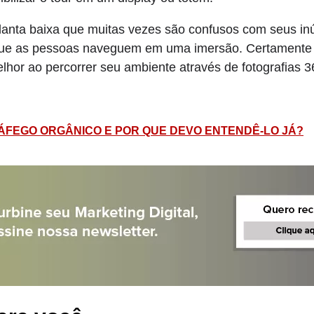
planta baixa que muitas vezes são confusos com seus in
ra que as pessoas naveguem em uma imersão. Certamente 
hor ao percorrer seu ambiente através de fotografias 360
RÁFEGO ORGÂNICO E POR QUE DEVO ENTENDÊ-LO JÁ?