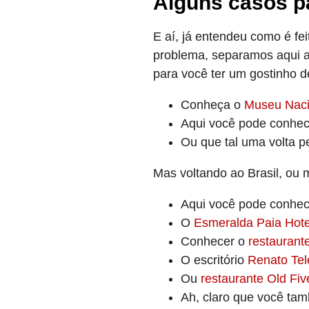
Alguns casos 
E aí, já entendeu como é fe
problema, separamos aqui al
para você ter um gostinho d
Conheça o
Museu Naci
Aqui você pode conhec
Ou que tal uma volta p
Mas voltando ao Brasil, ou m
Aqui você pode conhe
O
Esmeralda Paia Hote
Conhecer o
restaurant
O escritório
Renato Tel
Ou
restaurante Old Fiv
Ah, claro que você t