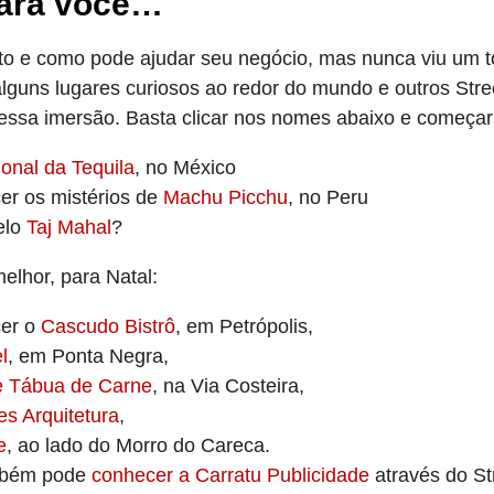
para você…
ito e como pode ajudar seu negócio, mas nunca viu um t
guns lugares curiosos ao redor do mundo e outros Stree
essa imersão. Basta clicar nos nomes abaixo e começar 
onal da Tequila
, no México
er os mistérios de
Machu Picchu
, no Peru
elo
Taj Mahal
?
elhor, para Natal:
cer o
Cascudo Bistrô
, em Petrópolis,
l
, em Ponta Negra,
e Tábua de Carne
, na Via Costeira,
es Arquitetura
,
e
, ao lado do Morro do Careca.
ambém pode
conhecer a Carratu Publicidade
através do St