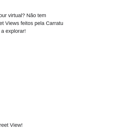
our virtual? Não tem
t Views feitos pela Carratu
a explorar!
reet View!