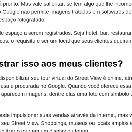
á pronto. Mas vale salientar: se tem algo que lhe incom
 o Google não permite imagens tratadas em softwares d
espaço fotografado.
de espaço a serem registrados. Seja hotel, bar, restaura
icos, o requisito é ser um local que seus clientes queira
trar isso aos meus clientes?
disponibilizar seu tour virtual do Street View é online, a
esa é procurada no Google. Quando você oferece essa 
 aparecem imagens, dentre elas uma foto com símbolo d
 pode impulsionar suas vendas através da internet, mas
o seu Street View. Shoppings, museus ou locais amplos
bilizar o tour em um display ou totem.