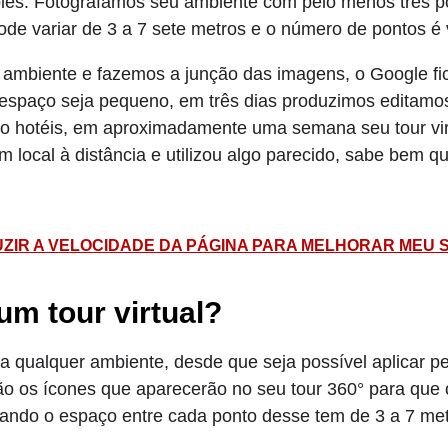
les. Fotografamos seu ambiente com pelo menos três 
pode variar de 3 a 7 sete metros e o número de pontos 
 ambiente e fazemos a junção das imagens, o Google fic
u espaço seja pequeno, em três dias produzimos editamos
 hotéis, em aproximadamente uma semana seu tour virt
m local à distância e utilizou algo parecido, sabe bem
ZIR A VELOCIDADE DA PÁGINA PARA MELHORAR MEU 
um tour virtual?
ra qualquer ambiente, desde que seja possível aplicar p
 os ícones que aparecerão no seu tour 360° para que o 
ando o espaço entre cada ponto desse tem de 3 a 7 metr