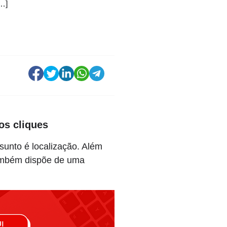
…]
os cliques
unto é localização. Além
também dispõe de uma