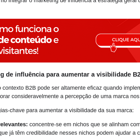
mo integrar o marketing de influência à estratégia geral
g de influência para aumentar a visibilidade B
no contexto B2B pode ser altamente eficaz quando impl
orar consideravelmente a percepção de uma marca nos m
ias-chave para aumentar a visibilidade da sua marca:
relevantes:
concentre-se em nichos que se alinham co
que já têm credibilidade nesses nichos podem ajudar a c