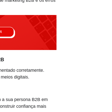
 de marketing B2B e os erros
2B
ementado corretamente.
eios digitais.
m a sua persona B2B em
onstruir confiança mais