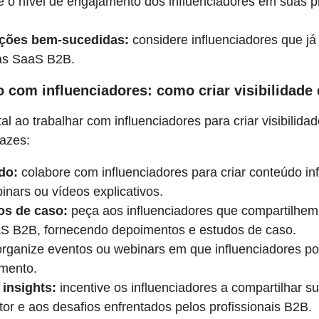
e o nível de engajamento dos influenciadores em suas pl
ações bem-sucedidas:
considere influenciadores que j
as SaaS B2B.
 com influenciadores: como criar visibilidade
l ao trabalhar com influenciadores para criar visibilida
cazes:
do:
colabore com influenciadores para criar conteúdo in
inars ou vídeos explicativos.
os de caso:
peça aos influenciadores que compartilhem 
S B2B, fornecendo depoimentos e estudos de caso.
rganize eventos ou webinars em que influenciadores p
imento.
insights:
incentive os influenciadores a compartilhar su
tor e aos desafios enfrentados pelos profissionais B2B.