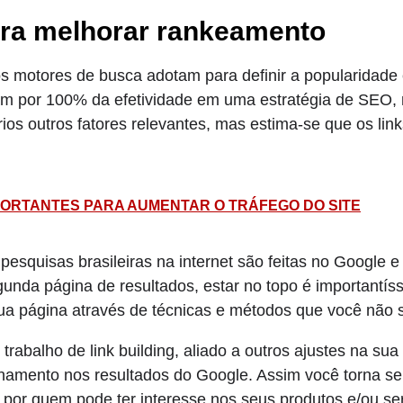
para melhorar rankeamento
s motores de busca adotam para definir a popularidade 
m por 100% da efetividade em uma estratégia de SEO,
ios outros fatores relevantes, mas estima-se que os li
MPORTANTES PARA AUMENTAR O TRÁFEGO DO SITE
squisas brasileiras na internet são feitas no Google e
unda página de resultados, estar no topo é importantís
ua página através de técnicas e métodos que você não 
rabalho de link building, aliado a outros ajustes na su
namento nos resultados do Google. Assim você torna seu
o por quem pode ter interesse nos seus produtos e/ou se