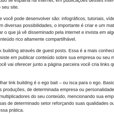
do se espalha na internet, em publicações desses inter
 seu site.
e você pode desenvolver são: infográficos, tutoriais, víd
diversas possibilidades, o importante é criar e um mate
iar o que já vê disseminado pela internet e invista em a
nteúdo rico altamente compartilhável.
 building através de guest posts. Essa é a mais conheci
nsiste em publicar conteúdo sobre sua empresa ou seu m
cê vai oferecer junto a página parceira você cria links 
har link building é o ego bait – ou isca para o ego. Bas
s produções, de determinada empresa ou personalidade
multiplicadores do seu conteúdo, mencionando sua empr
esas de determinado setor reforçando suas qualidades ou
ssa prática.