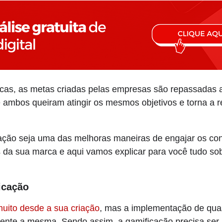
icas, as metas criadas pelas empresas são repassadas 
 ambos queiram atingir os mesmos objetivos e torna a re
ação seja uma das melhoras maneiras de engajar os co
s da sua marca e aqui vamos explicar para você tudo so
icação
muito desde a sua criação
, mas a implementação de qua
amente a mesma. Sendo assim, a gamificação precisa se